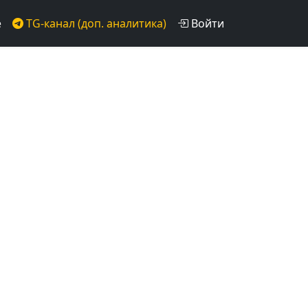
е
TG-канал (доп. аналитика)
Войти