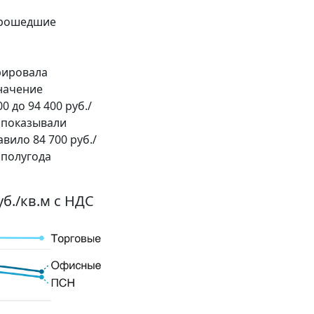
 прошедшие
рировала
значение
 до 94 400 руб./
к показывали
вило 84 700 руб./
 полугода
б./кв.м с НДС