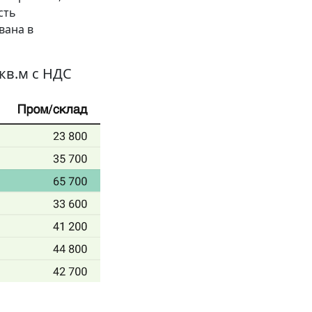
сть
вана в
кв.м с НДС