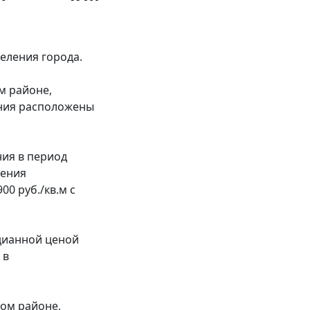
еления города.
м районе,
ения расположены
ия в период
щения
0 руб./кв.м с
дианной ценой
 в
ом районе,