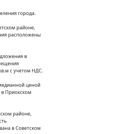
еления города.
етском районе,
ения расположены
едложения в
омещения
в.м с учетом НДС.
медианной ценой
 в Приокском
ском районе,
сть
вана в Советском