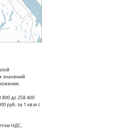
илой
их значений
ложения.
800 до 258 400
0 руб. за 1 кв.м с
четом НДС,