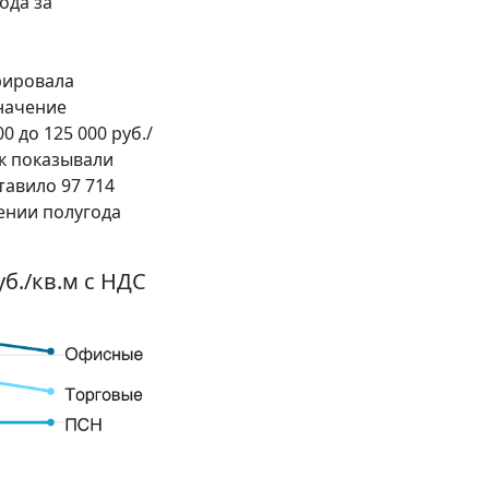
ода за
рировала
значение
 до 125 000 руб./
ок показывали
тавило 97 714
ении полугода
б./кв.м с НДС