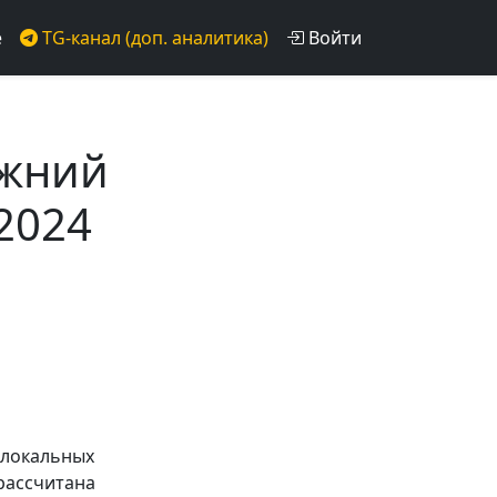
е
TG-канал (доп. аналитика)
Войти
ижний
2024
 локальных
 рассчитана