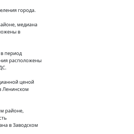
еления города.
районе, медиана
ложены в
 в период
щения расположены
ДС.
дианной ценой
в Ленинском
м районе,
сть
ана в Заводском