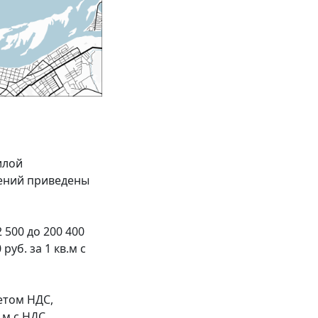
илой
чений приведены
500 до 200 400
руб. за 1 кв.м с
четом НДС,
.м с НДС.