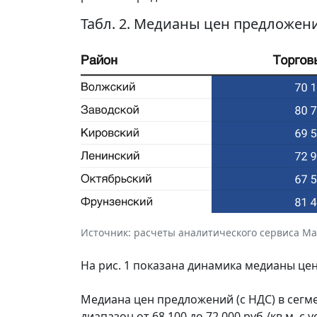
Табл. 2. Медианы цен предложени
Источник: расчеты аналитического сервиса Макр
На рис. 1 показана динамика медианы ц
Медиана цен предложений (с НДС) в сегм
диапазон от 68 100 до 72 000 руб./кв.м, 