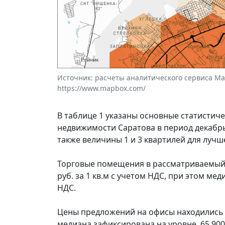
Источник: расчеты аналитического сервиса Макр
https://www.mapbox.com/
В таблице 1 указаны основные статистич
недвижимости Саратова в период декабрь
также величины 1 и 3 квартилей для луч
Торговые помещения в рассматриваемый п
руб. за 1 кв.м с учетом НДС, при этом мед
НДС.
Цены предложений на офисы находились в д
медиана зафиксирована на уровне 65 900 р