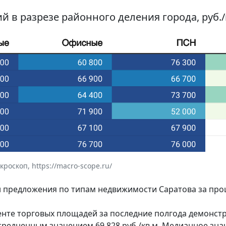
й в разрезе районного деления города, руб./
оскоп, https://macro-scope.ru/
ен предложения по типам недвижимости Саратова за пр
енте торговых площадей за последние полгода демонст
с усредненным значением 69 828 руб./кв.м. Медианное зн