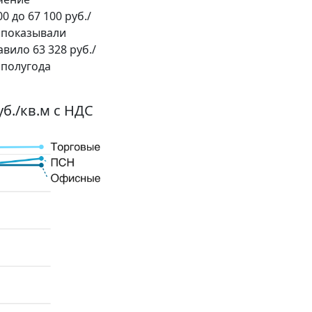
 до 67 100 руб./
к показывали
вило 63 328 руб./
 полугода
б./кв.м с НДС