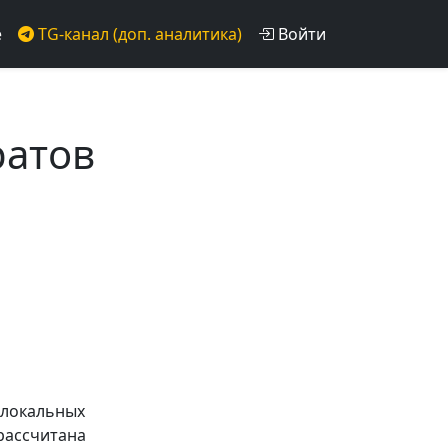
е
TG-канал (доп. аналитика)
Войти
ратов
 локальных
 рассчитана