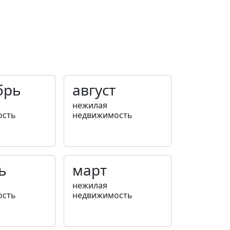
брь
август
нежилая
ость
недвижимость
ь
март
нежилая
ость
недвижимость