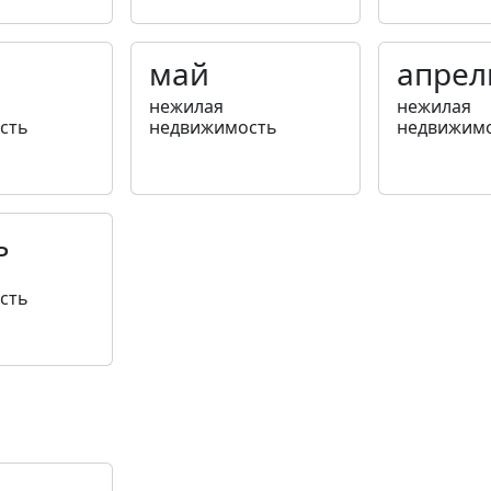
май
апрел
нежилая
нежилая
сть
недвижимость
недвижим
ь
сть