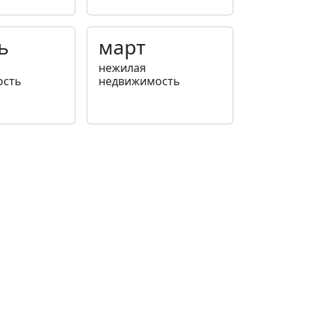
ь
март
нежилая
ость
недвижимость