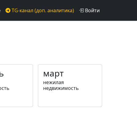
е
TG-канал (доп. аналитика)
Войти
ь
март
нежилая
ость
недвижимость