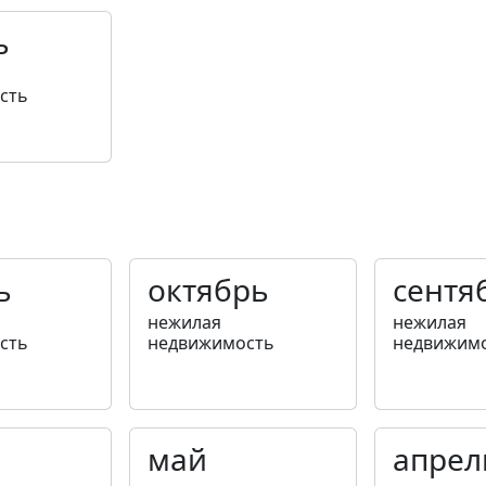
ь
сть
ь
октябрь
сентя
нежилая
нежилая
сть
недвижимость
недвижим
май
апрел