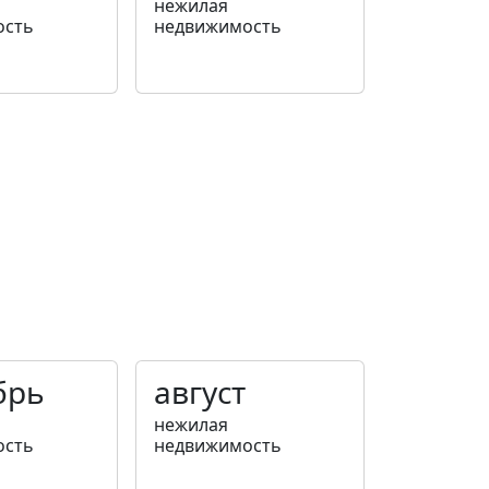
нежилая
ость
недвижимость
брь
август
нежилая
ость
недвижимость