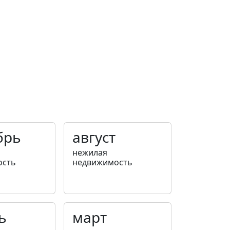
брь
август
нежилая
ость
недвижимость
ь
март