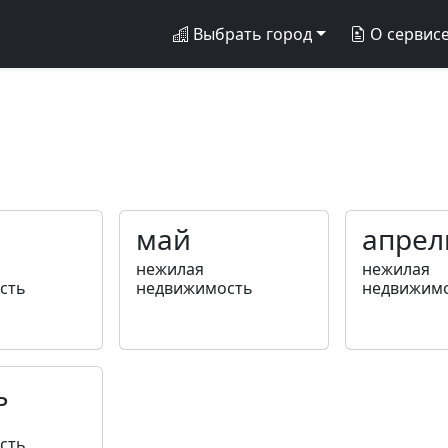
Выбрать город
О сервис
май
апрел
нежилая
нежилая
сть
недвижимость
недвижим
ь
сть