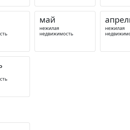
май
апрел
нежилая
нежилая
сть
недвижимость
недвижим
ь
сть