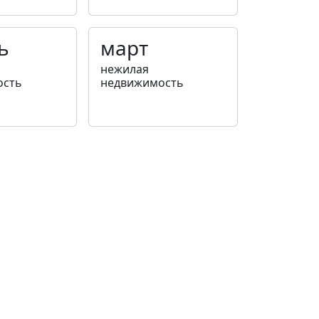
ь
март
нежилая
ость
недвижимость