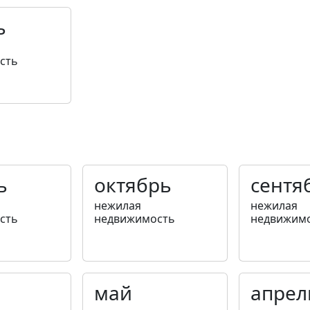
ь
сть
ь
октябрь
сентя
нежилая
нежилая
сть
недвижимость
недвижим
май
апрел