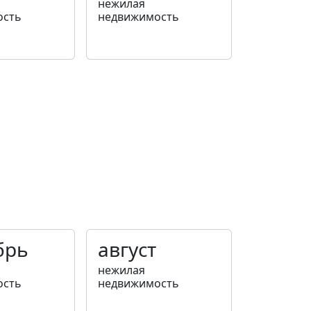
нежилая
ость
недвижимость
брь
август
нежилая
ость
недвижимость