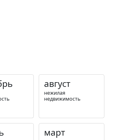
брь
август
нежилая
ость
недвижимость
ь
март