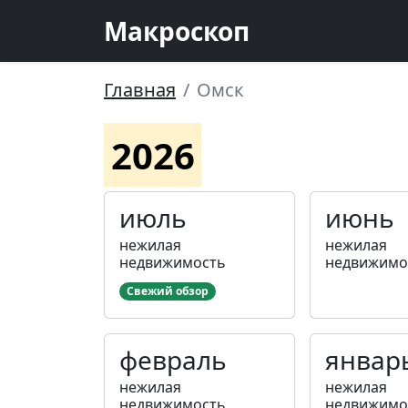
Макроскоп
Главная
Омск
2026
июль
июнь
нежилая
нежилая
недвижимость
недвижимо
Свежий обзор
февраль
январ
нежилая
нежилая
недвижимость
недвижимо