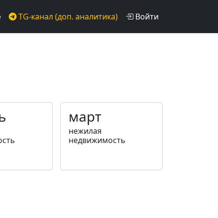
е
TG-канал (доп. аналитика)
Войти
ь
март
нежилая
ость
недвижимость