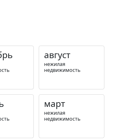
брь
август
нежилая
ость
недвижимость
ь
март
нежилая
ость
недвижимость