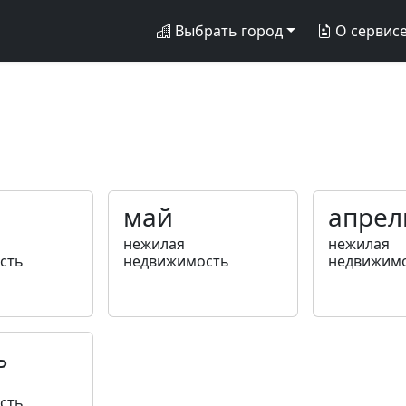
Выбрать город
О сервис
май
апрел
нежилая
нежилая
сть
недвижимость
недвижим
ь
сть